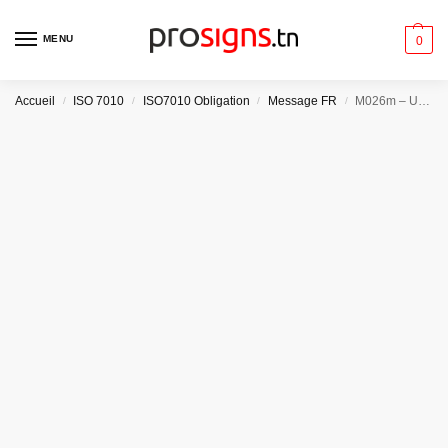
MENU
0
Accueil
ISO 7010
ISO7010 Obligation
Message FR
M026m – Utiliser un tablier de protection
/
/
/
/