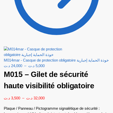
M014mar - Casque de protection obligatoire خوذة الحماية إجبارية
د.ت
24,000
–
د.ت
5,000
M015 – Gilet de sécurité
haute visibilité obligatoire
د.ت
3,500
–
د.ت
32,000
Plaque / Panneau / Pictogramme signalétique de sécurité :