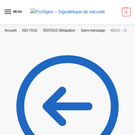
MENU
0
Accueil
ISO 7010
ISO7010 Obligation
Sans message
M015 – Gilet de sécurité haute visibilité obligatoire
/
/
/
/