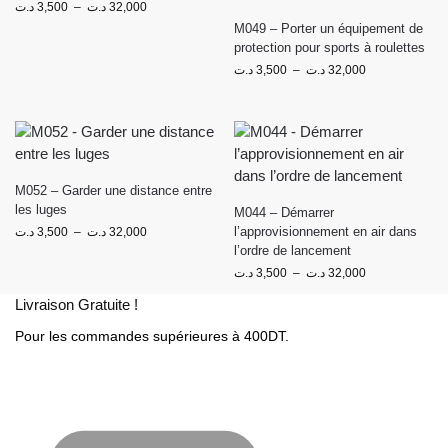
د.ت
3,500
–
د.ت
32,000
M049 – Porter un équipement de
protection pour sports à roulettes
د.ت
3,500
–
د.ت
32,000
M052 – Garder une distance entre
les luges
M044 – Démarrer
l’approvisionnement en air dans
د.ت
3,500
–
د.ت
32,000
l’ordre de lancement
د.ت
3,500
–
د.ت
32,000
Livraison Gratuite !
Pour les commandes supérieures à 400DT.