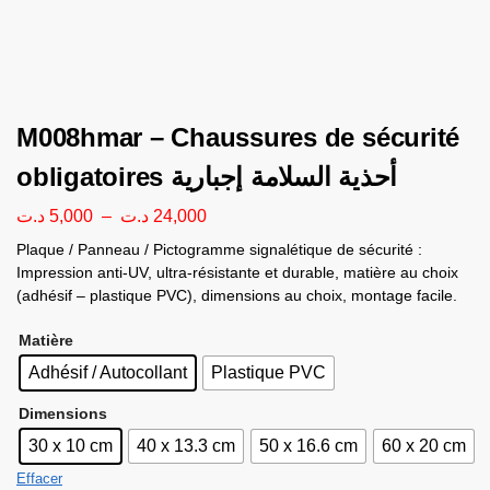
M008hmar – Chaussures de sécurité
obligatoires أحذية السلامة إجبارية
د.ت
5,000
–
د.ت
24,000
Plaque / Panneau / Pictogramme signalétique de sécurité :
Impression anti-UV, ultra-résistante et durable, matière au choix
(adhésif – plastique PVC), dimensions au choix, montage facile.
Matière
Adhésif / Autocollant
Plastique PVC
Dimensions
30 x 10 cm
40 x 13.3 cm
50 x 16.6 cm
60 x 20 cm
Effacer