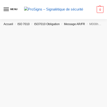
MENU
0
Accueil
ISO 7010
ISO7010 Obligation
Message AR/FR
/
/
/
/