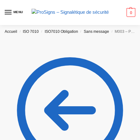
MENU
0
Accueil
ISO 7010
ISO7010 Obligation
Sans message
M003 – Protection auditive obligatoire
/
/
/
/