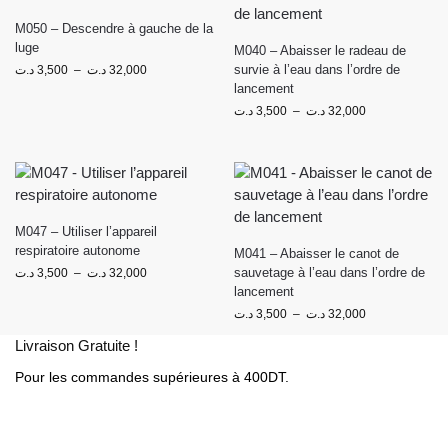
M050 – Descendre à gauche de la
luge
M040 – Abaisser le radeau de
survie à l’eau dans l’ordre de
د.ت
3,500
–
د.ت
32,000
lancement
د.ت
3,500
–
د.ت
32,000
M047 – Utiliser l’appareil
respiratoire autonome
M041 – Abaisser le canot de
sauvetage à l’eau dans l’ordre de
د.ت
3,500
–
د.ت
32,000
lancement
د.ت
3,500
–
د.ت
32,000
Livraison Gratuite !
Pour les commandes supérieures à 400DT.