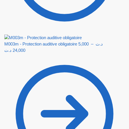
M003m - Protection auditive obligatoire
5,000
–
د.ت
د.ت
24,000