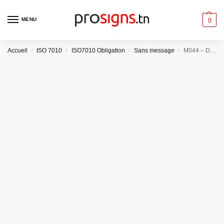
MENU
0
Accueil
ISO 7010
ISO7010 Obligation
Sans message
M044 – Démarrer l’approvisionnement en air dans l’ordre de lancement
/
/
/
/