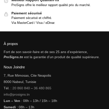
Meilleur Rapport Qualité/Prix
ProSigns offre le meilleur rapport qualité prix du marché.
Paiement sécurisé
Paiement sécurisé et chiffré.
Via MasterCard / Visa / eDinar.
À propos
Fort de son savoir-faire et de ses 25 ans d’expérience,
ProSigns.tn
est la garantie d’un produit de qualité supérieure.
Nous Joindre
7, Rue Mimosas, Cite Neapolis
8000 Nabeul, Tunisie
Tél. :
20 860 840
–
36 480 865
info@prosigns.tn
Lun – Ven
: 08h – 13h / 15h – 18h
Samedi
: 08h – 13h