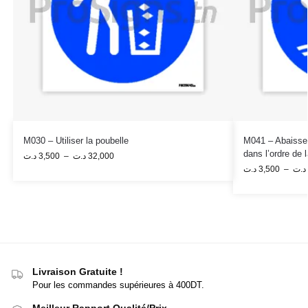
M030 – Utiliser la poubelle
M041 – Abaisser
dans l’ordre de
د.ت
3,500
–
د.ت
32,000
د.ت
3,500
–
د.ت
Livraison Gratuite !
Pour les commandes supérieures à 400DT.