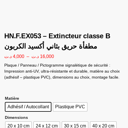
HN.F.EX053 – Extincteur classe B
مطفأة حريق بثاني أكسيد الكربون
د.ت
4,000
–
د.ت
16,000
Plaque / Panneau / Pictogramme signalétique de sécurité :
Impression anti-UV, ultra-résistante et durable, matière au choix
(adhésif – plastique PVC), dimensions au choix, montage facile.
Matière
Adhésif / Autocollant
Plastique PVC
Dimensions
20 x 10 cm
24 x 12 cm
30 x 15 cm
40 x 20 cm