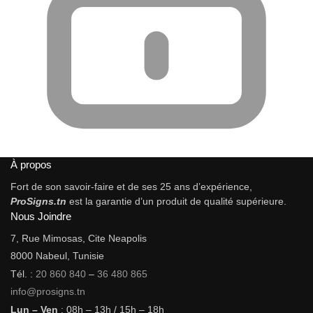
À propos
Fort de son savoir-faire et de ses 25 ans d’expérience,
ProSigns.tn
est la garantie d’un produit de qualité supérieure.
Nous Joindre
7, Rue Mimosas, Cite Neapolis
8000 Nabeul, Tunisie
Tél. :
20 860 840
–
36 480 865
info@prosigns.tn
Lun – Ven
: 08h – 13h / 15h – 18h