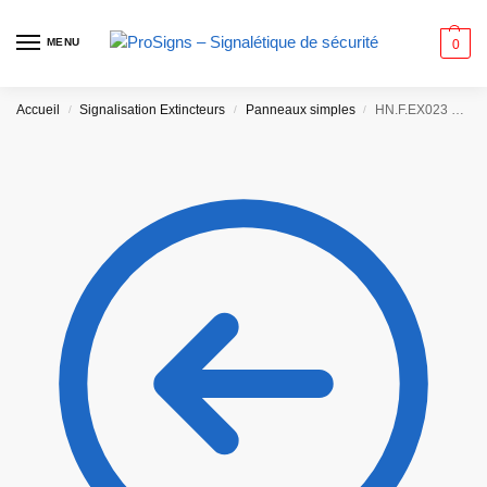
MENU
0
Accueil
Signalisation Extincteurs
Panneaux simples
HN.F.EX023 – Extincteur Classe B – CO2
/
/
/