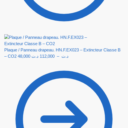
Plaque / Panneau drapeau. HN.F.EX023 – Extincteur Classe B
– CO2
48,000
د.ت
112,000
–
د.ت