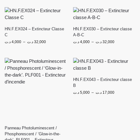
HN.F.EX024 – Extincteur Classe
HN.F.EX030 – Extincteur classe
C
A-B-C
د.ت
4,000
–
د.ت
32,000
د.ت
4,000
–
د.ت
32,000
HN.F.EX043 – Extincteur classe
B
د.ت
5,000
–
د.ت
17,000
Panneau Photoluminescent /
Phosphorescent / ‘Glow-in-the-
dark’. PLF001 – Extincteur