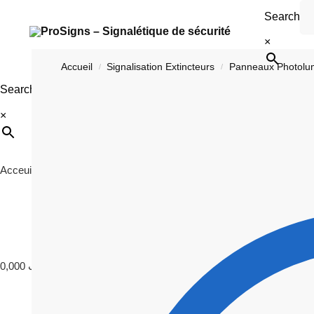
Search
×
Accueil
Signalisation Extincteurs
Panneaux Photolum
/
/
Search
×
Acceuil
ISO 7010
Signalétique
Photoluminescence
C
0,000
د.ت
0