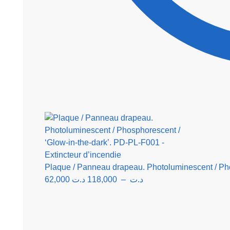
Plaque / Panneau drapeau. Photoluminescent / Phos
62,000
د.ت
118,000
–
د.ت