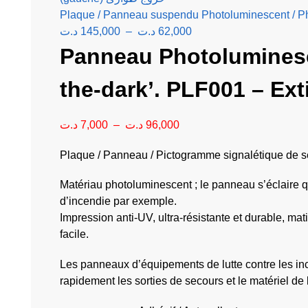
د.ت
145,000
–
د.ت
62,000
Panneau Photoluminesc
the-dark’. PLF001 – Ext
د.ت
7,000
–
د.ت
96,000
Plaque / Panneau / Pictogramme signalétique de s
Matériau photoluminescent ; le panneau s’éclaire qu
d’incendie par exemple.
Impression anti-UV, ultra-résistante et durable, m
facile.
Les panneaux d’équipements de lutte contre les ince
rapidement les sorties de secours et le matériel de 