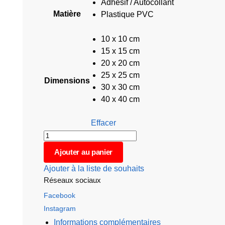
Adhésif / Autocollant
Matière
Plastique PVC
10 x 10 cm
15 x 15 cm
20 x 20 cm
25 x 25 cm
Dimensions
30 x 30 cm
40 x 40 cm
Effacer
Ajouter au panier
Ajouter à la liste de souhaits
Réseaux sociaux
Facebook
Instagram
Informations complémentaires