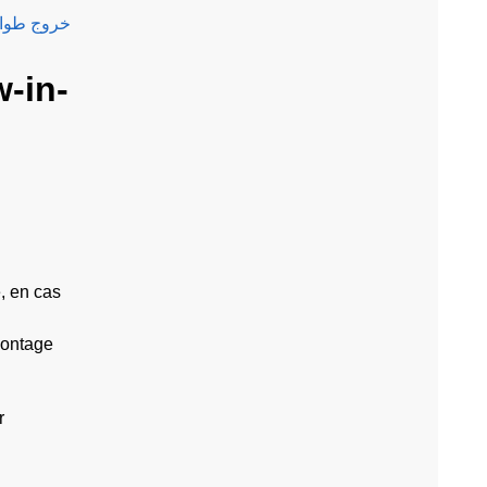
otoluminescent / Phosphorescent. PLA0/E001mar - Sortie de secours (gauche) خروج طوارئ
-in-
, en cas
montage
r