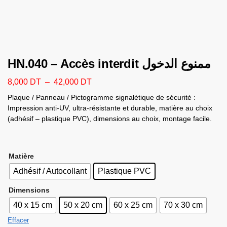
HN.040 – Accès interdit ممنوع الدخول
8,000
DT
–
42,000
DT
Plaque / Panneau / Pictogramme signalétique de sécurité :
Impression anti-UV, ultra-résistante et durable, matière au choix
(adhésif – plastique PVC), dimensions au choix, montage facile.
Matière
Adhésif / Autocollant
Plastique PVC
Dimensions
40 x 15 cm
50 x 20 cm
60 x 25 cm
70 x 30 cm
Effacer