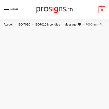
MENU
0
Accueil
ISO 7010
ISO7010 Incendies
Message FR
F005hm – Point d’alarme incendie
/
/
/
/