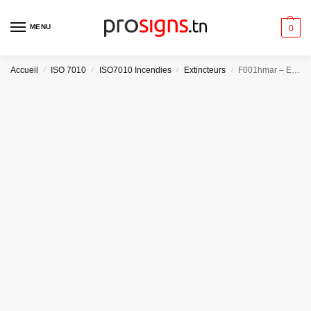
MENU
0
Accueil
ISO 7010
ISO7010 Incendies
Extincteurs
/
/
/
/