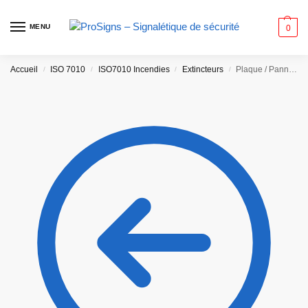
MENU
0
Accueil
ISO 7010
ISO7010 Incendies
Extincteurs
Plaque / Panneau drapeau. F001 – Extincteur d’incendie
/
/
/
/