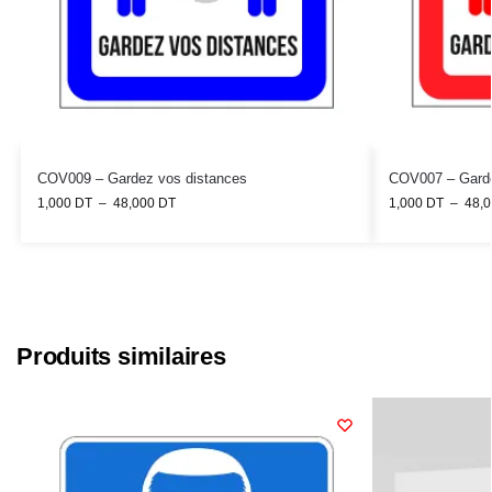
COV009 – Gardez vos distances
COV007 – Garde
1,000
DT
–
48,000
DT
1,000
DT
–
48,
Produits similaires