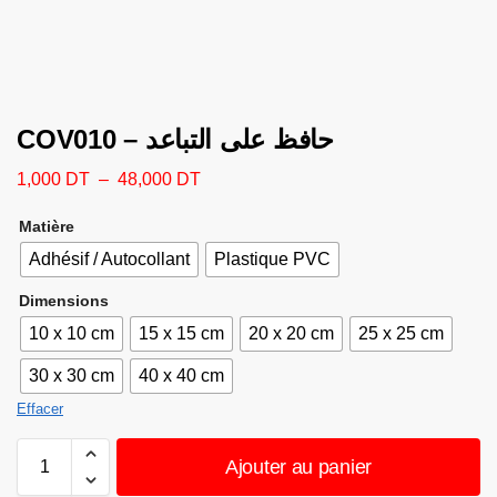
COV010 – حافظ على التباعد
1,000
DT
–
48,000
DT
Matière
Adhésif / Autocollant
Plastique PVC
Dimensions
10 x 10 cm
15 x 15 cm
20 x 20 cm
25 x 25 cm
30 x 30 cm
40 x 40 cm
Effacer
Ajouter au panier