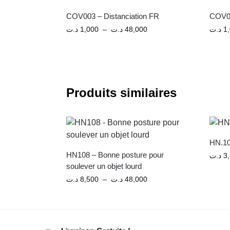
COV003 – Distanciation FR
د.ت
1,000
–
د.ت
48,000
د.ت
1
Produits similaires
HN.10
HN108 – Bonne posture pour
د.ت
3
soulever un objet lourd
د.ت
8,500
–
د.ت
48,000