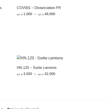
s
COV001 – Distanciation FR
د.ت
1,000
–
د.ت
48,000
HN.120 – Sortie camions
د.ت
3,500
–
د.ت
32,000