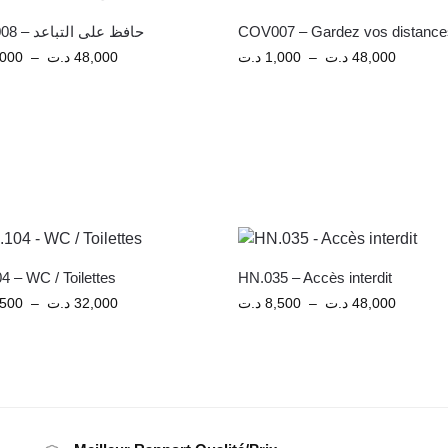
COV008 – حافظ على التباعد
COV007 – Gardez vos distance
,000
–
د.ت
48,000
د.ت
1,000
–
د.ت
48,000
4 – WC / Toilettes
HN.035 – Accès interdit
,500
–
د.ت
32,000
د.ت
8,500
–
د.ت
48,000