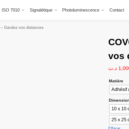
ISO 7010
Signalétique
Photoluminescence
Contact
– Gardez vos distances
COV0
vos 
د.ت
1,00
Matière
Adhésif 
Dimensio
10 x 10
25 x 25
Effacer