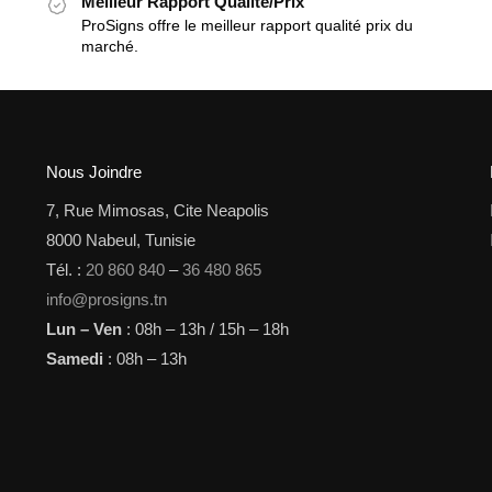
Meilleur Rapport Qualité/Prix
ProSigns offre le meilleur rapport qualité prix du
marché.
Nous Joindre
7, Rue Mimosas, Cite Neapolis
8000 Nabeul, Tunisie
Tél. :
20 860 840
–
36 480 865
info@prosigns.tn
Lun – Ven
: 08h – 13h / 15h – 18h
Samedi
: 08h – 13h