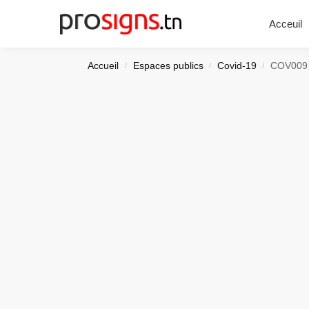
Chercher
Acceuil
Accueil
Espaces publics
Covid-19
COV009 
/
/
/