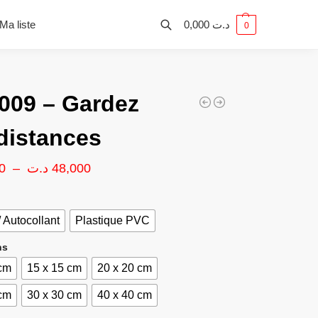
Ma liste
0,000
د.ت
0
09 – Gardez
distances
0
–
د.ت
48,000
/ Autocollant
Plastique PVC
ns
 cm
15 x 15 cm
20 x 20 cm
 cm
30 x 30 cm
40 x 40 cm