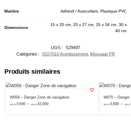
Matière
Adhésif / Autocollant, Plastique PVC
15 x 20 cm, 20 x 27 cm, 25 x 34 cm, 30 x
Dimensions
40 cm
UGS :
S29497
Catégories :
ISO7010 Avertissement
,
Message FR
Produits similaires
W058 – Danger Zone de navigation
W070 – Danger 
د.ت
3,500
–
د.ت
32,000
د.ت
3,500
–
د.ت