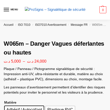
MENU
0
Accueil
ISO 7010
ISO7010 Avertissement
Message FR
W065m – Danger Vagues déferlantes ou hautes
/
/
/
/
W065m – Danger Vagues déferlantes
ou hautes
د.ت
5,000
–
د.ت
24,000
Plaque / Panneau / Pictogramme signalétique de sécurité :
Impression anti-UV, ultra-résistante et durable, matière au choix
(adhésif – plastique PVC), dimensions au choix, montage facile.
Les panneaux d’avertissement permettent d’identifier des risques
potentiels pour inviter le personnel et les visiteurs à la prudence.
Matière
Adhésif / Autocollant
Plastique PVC