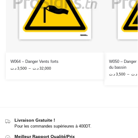
W064 – Danger Vents forts
W050 – Danger 
du bassin
د.ت
3,500
–
د.ت
32,000
د.ت
3,500
–
د.ت
Livraison Gratuite !
Pour les commandes supérieures à 400DT.
Meilleur Rapport Qualité/Prix