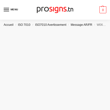
MENU
0
Accueil
ISO 7010
ISO7010 Avertissement
Message AR/FR
/
/
/
/