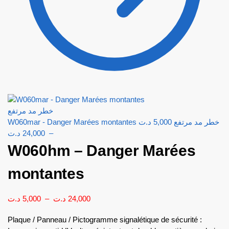
د.ت
5,000
W060mar - Danger Marées montantes خطر مد مرتفع
د.ت
24,000
–
W060hm – Danger Marées
montantes
د.ت
5,000
–
د.ت
24,000
Plaque / Panneau / Pictogramme signalétique de sécurité :