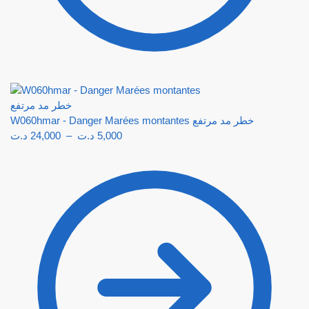
W060hmar - Danger Marées montantes خطر مد مرتفع
د.ت
24,000
–
د.ت
5,000