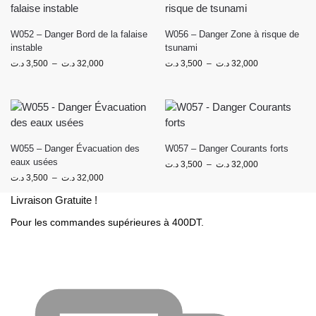
W052 – Danger Bord de la falaise
W056 – Danger Zone à risque de
instable
tsunami
د.ت
3,500
–
د.ت
32,000
د.ت
3,500
–
د.ت
32,000
W055 – Danger Évacuation des
W057 – Danger Courants forts
eaux usées
د.ت
3,500
–
د.ت
32,000
د.ت
3,500
–
د.ت
32,000
Livraison Gratuite !
Pour les commandes supérieures à 400DT.