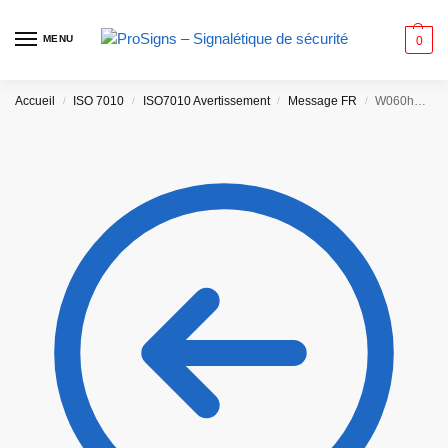
MENU
0
Accueil
ISO 7010
ISO7010 Avertissement
Message FR
W060hm – Danger Marées montantes
/
/
/
/