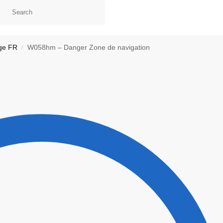
ge FR
W058hm – Danger Zone de navigation
/
ontact
Ma liste