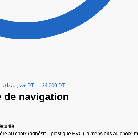
r Zone de navigation خطر منطقة ملاحة
5,000
DT
–
24,000
DT
 de navigation
curité :
atière au choix (adhésif – plastique PVC), dimensions au choix, 