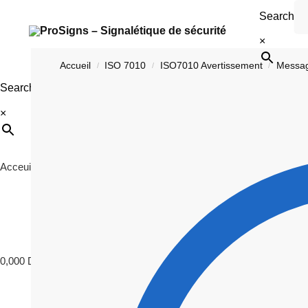
Search
×
Accueil
ISO 7010
ISO7010 Avertissement
Messa
/
/
/
Search
×
Acceuil
ISO 7010
Signalétique
Photoluminescence
C
0,000
DT
0