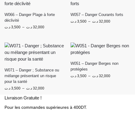
W066 – Danger Plage à forte
W057 – Danger Courants forts
déclivité
د.ت
3,500
–
د.ت
32,000
د.ت
3,500
–
د.ت
32,000
W051 – Danger Berges non
protégées
W071 – Danger ; Substance ou
mélange présentant un risque
د.ت
3,500
–
د.ت
32,000
pour la santé
د.ت
3,500
–
د.ت
32,000
Livraison Gratuite !
Pour les commandes supérieures à 400DT.