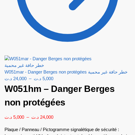
W051mar - Danger Berges non protégées خطر حافة غير محمية
د.ت
24,000
–
د.ت
5,000
W051hm – Danger Berges
non protégées
د.ت
5,000
–
د.ت
24,000
Plaque / Panneau / Pictogramme signalétique de sécurité :