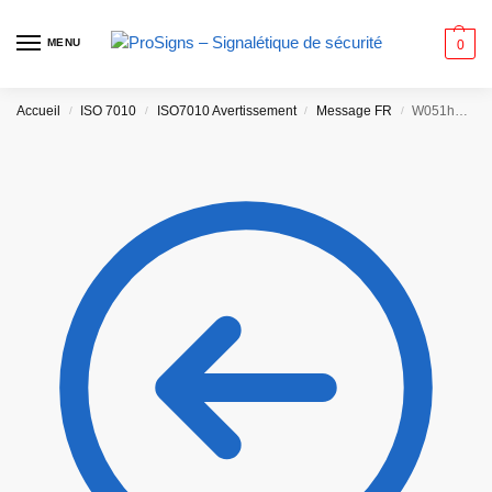
MENU
0
Accueil
ISO 7010
ISO7010 Avertissement
Message FR
W051hm – Danger Berges non protégées
/
/
/
/