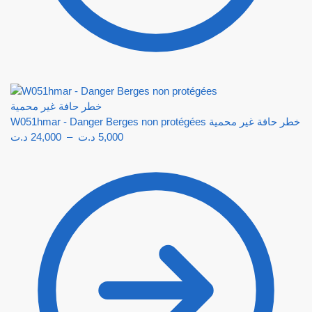
W051hmar - Danger Berges non protégées خطر حافة غير محمية
د.ت
24,000
–
د.ت
5,000