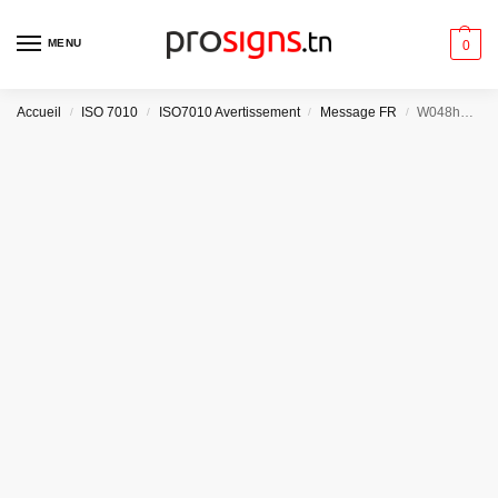
MENU
0
Accueil
ISO 7010
ISO7010 Avertissement
Message FR
W048hm – Danger Eau peu profonde
/
/
/
/