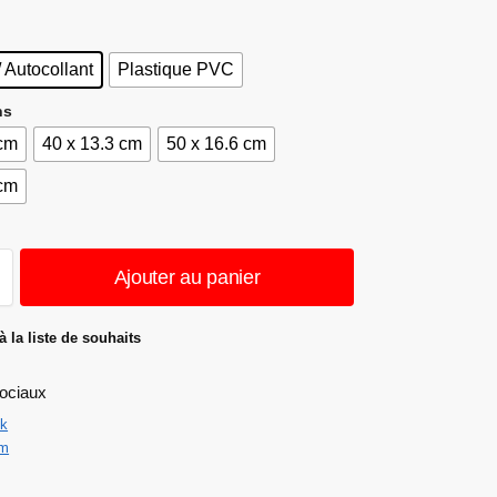
/ Autocollant
Plastique PVC
ns
 cm
40 x 13.3 cm
50 x 16.6 cm
 cm
Ajouter au panier
à la liste de souhaits
ociaux
k
am