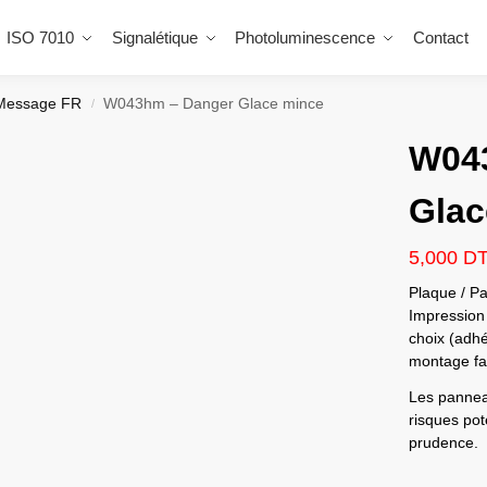
ISO 7010
Signalétique
Photoluminescence
Contact
Message FR
W043hm – Danger Glace mince
/
W04
Glac
5,000
D
Plaque / Pa
Impression 
choix (adhé
montage fac
Les panneau
risques pote
prudence.