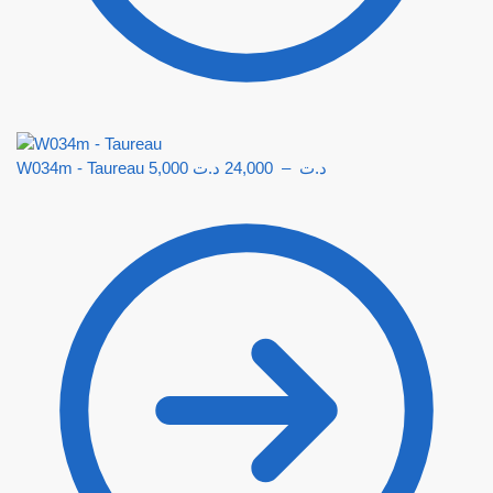
W034m - Taureau
5,000
د.ت
24,000
–
د.ت