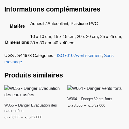
Informations complémentaires
Adhésif / Autocollant, Plastique PVC
Matière
10 x 10 cm, 15 x 15 cm, 20 x 20 cm, 25 x 25 cm,
Dimensions
30 x 30 cm, 40 x 40 cm
UGS :
S44673
Catégories :
ISO7010 Avertissement
,
Sans
message
Produits similaires
W064 – Danger Vents forts
W055 – Danger Évacuation des
د.ت
3,500
–
د.ت
32,000
eaux usées
د.ت
3,500
–
د.ت
32,000