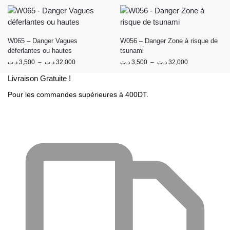
W065 – Danger Vagues
W056 – Danger Zone à risque de
déferlantes ou hautes
tsunami
د.ت
3,500
–
د.ت
32,000
د.ت
3,500
–
د.ت
32,000
Livraison Gratuite !
Pour les commandes supérieures à 400DT.