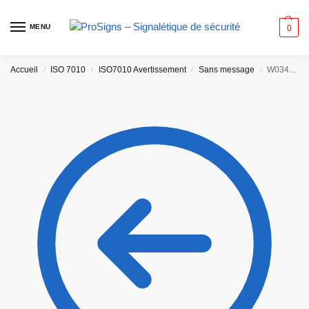
MENU
0
Accueil
ISO 7010
ISO7010 Avertissement
Sans message
W034 – Taureau
/
/
/
/