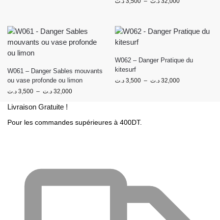
د.ت
3,500
–
د.ت
32,000
W062 – Danger Pratique du
kitesurf
W061 – Danger Sables mouvants
ou vase profonde ou limon
د.ت
3,500
–
د.ت
32,000
د.ت
3,500
–
د.ت
32,000
Livraison Gratuite !
Pour les commandes supérieures à 400DT.