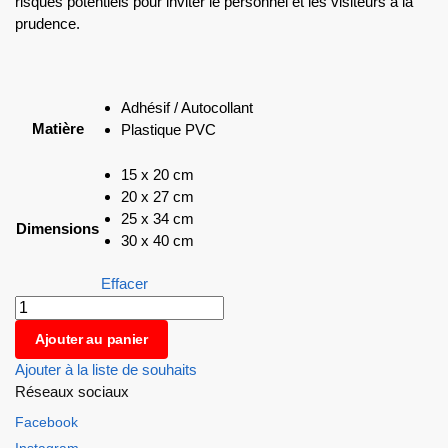
risques potentiels pour inviter le personnel et les visiteurs à la
prudence.
Adhésif / Autocollant
Matière
Plastique PVC
15 x 20 cm
20 x 27 cm
25 x 34 cm
Dimensions
30 x 40 cm
Effacer
Ajouter au panier
Ajouter à la liste de souhaits
Réseaux sociaux
Facebook
Instagram