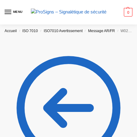
MENU
0
Accueil
ISO 7010
ISO7010 Avertissement
Message AR/FR
/
/
/
/