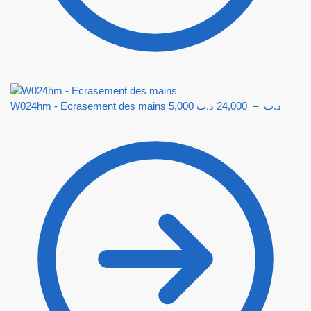
W024hm - Ecrasement des mains
5,000
د.ت
24,000
–
د.ت