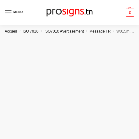
MENU
0
Accueil
ISO 7010
ISO7010 Avertissement
Message FR
W015m – Charges suspendues
/
/
/
/