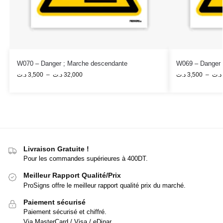
W070 – Danger ; Marche descendante
W069 – Danger 
د.ت
3,500
–
د.ت
32,000
د.ت
3,500
–
د.ت
Livraison Gratuite !
Pour les commandes supérieures à 400DT.
Meilleur Rapport Qualité/Prix
ProSigns offre le meilleur rapport qualité prix du marché.
Paiement sécurisé
Paiement sécurisé et chiffré.
Via MasterCard / Visa / eDinar.