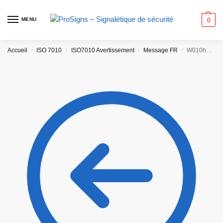
MENU
0
Accueil
ISO 7010
ISO7010 Avertissement
Message FR
W010hm – Basses températures, conditions de gel
/
/
/
/