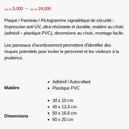
د.ت
5,000
–
د.ت
24,000
Plaque / Panneau / Pictogramme signalétique de sécurité :
Impression anti-UV, ultra-résistante et durable, matière au choix
(adhésif – plastique PVC), dimensions au choix, montage facile.
Les panneaux d’avertissement permettent d’identifier des
risques potentiels pour inviter le personnel et les visiteurs à la
prudence.
Adhésif / Autocollant
Matière
Plastique PVC
30 x 10 cm
40 x 13.3 cm
50 x 16.6 cm
Dimensions
60 x 20 cm