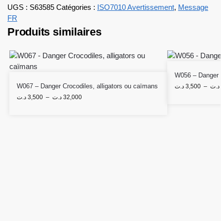
UGS :
S63585
Catégories :
ISO7010 Avertissement
,
Message
FR
Produits similaires
W056 – Danger 
W067 – Danger Crocodiles, alligators ou caïmans
د.ت
3,500
–
د.ت
د.ت
3,500
–
د.ت
32,000