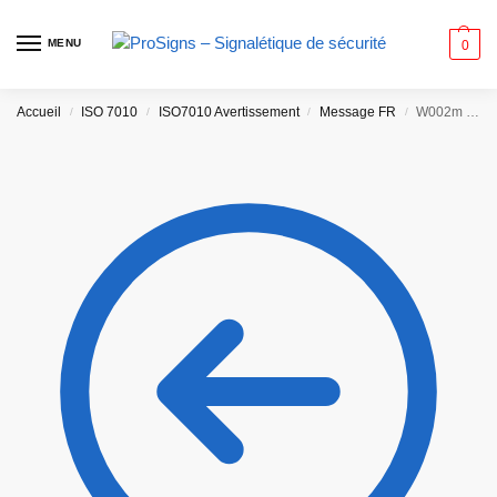
MENU
0
Accueil
ISO 7010
ISO7010 Avertissement
Message FR
W002m – Matières explosives
/
/
/
/