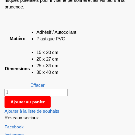
risques potentiels pour inviter le personnel et les visiteurs à la
prudence.
Adhésif / Autocollant
Matière
Plastique PVC
15 x 20 cm
20 x 27 cm
25 x 34 cm
Dimensions
30 x 40 cm
Effacer
Ajouter au panier
Ajouter à la liste de souhaits
Réseaux sociaux
Facebook
Instagram