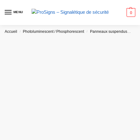
MENU
0
Accueil
Photoluminescent / Phosphorescent
Panneaux suspendus
Pla
/
/