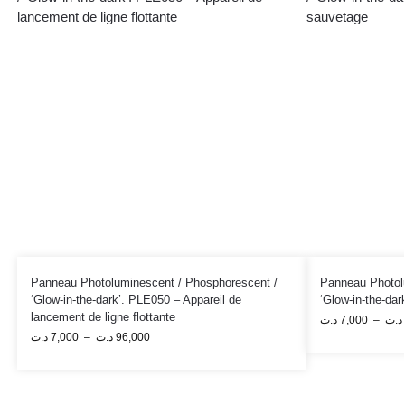
Panneau Photoluminescent / Phosphorescent /
Panneau Photol
‘Glow-in-the-dark’. PLE050 – Appareil de
‘Glow-in-the-da
lancement de ligne flottante
د.ت
7,000
–
د.ت
د.ت
7,000
–
د.ت
96,000