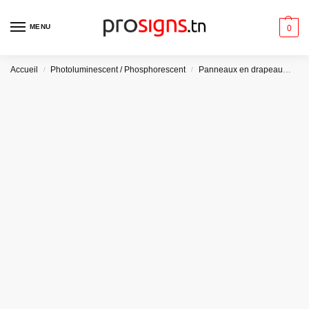
MENU
0
Accueil
Photoluminescent / Phosphorescent
Panneaux en drapeau
Pla
/
/