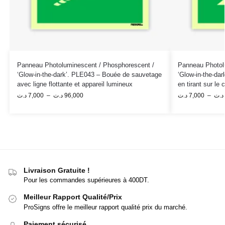
Panneau Photoluminescent / Phosphorescent /
Panneau Photol
‘Glow-in-the-dark’. PLE043 – Bouée de sauvetage
‘Glow-in-the-da
avec ligne flottante et appareil lumineux
en tirant sur le
د.ت
7,000
–
د.ت
96,000
د.ت
7,000
–
د.ت
Livraison Gratuite !
Pour les commandes supérieures à 400DT.
Meilleur Rapport Qualité/Prix
ProSigns offre le meilleur rapport qualité prix du marché.
Paiement sécurisé