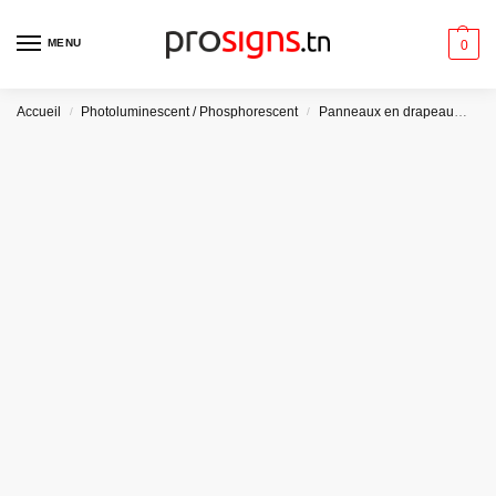
MENU
0
Accueil
Photoluminescent / Phosphorescent
Panneaux en drapeau
Pla
/
/