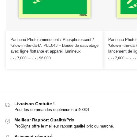
Panneau Photoluminescent / Phosphorescent /
Panneau Photol
‘Glow-in-the-dark’. PLE043 – Bouée de sauvetage
‘Glow-in-the-dar
avec ligne flottante et appareil lumineux
lancement de lig
د.ت
7,000
–
د.ت
96,000
د.ت
7,000
–
د.ت
Livraison Gratuite !
Pour les commandes supérieures à 400DT.
Meilleur Rapport Qualité/Prix
ProSigns offre le meilleur rapport qualité prix du marché.
Paiement sécurisé