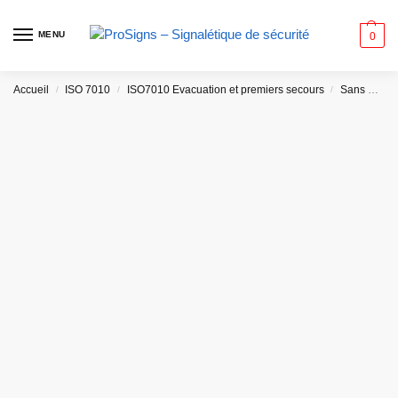
MENU
0
Accueil
ISO 7010
ISO7010 Evacuation et premiers secours
Sans message
/
/
/