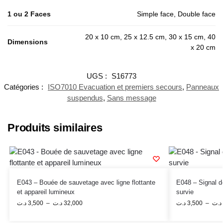
1 ou 2 Faces
Simple face, Double face
20 x 10 cm, 25 x 12.5 cm, 30 x 15 cm, 40
Dimensions
x 20 cm
UGS :
S16773
Catégories :
ISO7010 Evacuation et premiers secours
,
Panneaux
suspendus
,
Sans message
Produits similaires
E043 – Bouée de sauvetage avec ligne flottante
E048 – Signal d
et appareil lumineux
survie
د.ت
3,500
–
د.ت
32,000
د.ت
3,500
–
د.ت