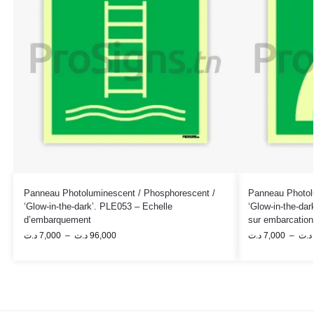
Panneau Photoluminescent / Phosphorescent /
Panneau Photol
‘Glow-in-the-dark’. PLE053 – Echelle
‘Glow-in-the-da
d’embarquement
sur embarcation
د.ت
7,000
–
د.ت
96,000
د.ت
7,000
–
د.ت