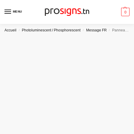
MENU
0
Accueil
Photoluminescent / Phosphorescent
Message FR
Panneau Photoluminescent / Phosphorescent. PLE017m – Fenêtre de secours
/
/
/