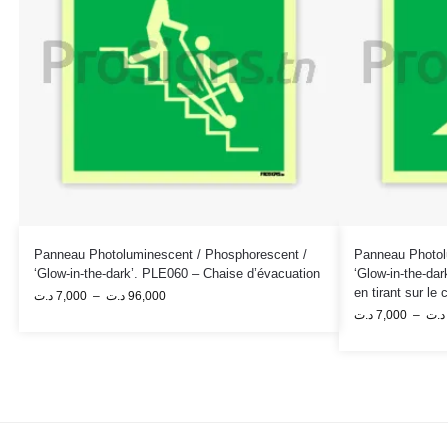
Panneau Photoluminescent / Phosphorescent /
Panneau Photol
‘Glow-in-the-dark’. PLE060 – Chaise d’évacuation
‘Glow-in-the-da
en tirant sur le
د.ت
7,000
–
د.ت
96,000
د.ت
7,000
–
د.ت