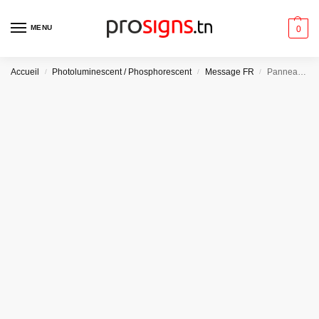
MENU
0
Accueil
Photoluminescent / Phosphorescent
Message FR
Panneau Photoluminescent / Phosphorescent. PLE017hm – Fenêtre de secours
/
/
/