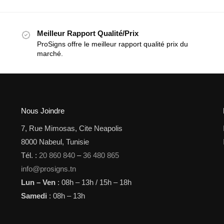
Meilleur Rapport Qualité/Prix
ProSigns offre le meilleur rapport qualité prix du
marché.
Nous Joindre
7, Rue Mimosas, Cite Neapolis
8000 Nabeul, Tunisie
Tél. :
20 860 840
–
36 480 865
info@prosigns.tn
Lun – Ven
: 08h – 13h / 15h – 18h
Samedi
: 08h – 13h