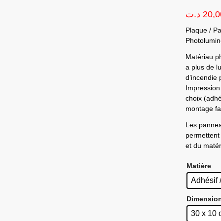
د.ت
20,0
Plaque / P
Photolumin
Matériau ph
a plus de l
d’incendie
Impression 
choix (adhé
montage fac
Les pannea
permettent 
et du matéri
Matière
Adhésif 
Dimensio
30 x 10