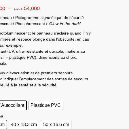
00
–
د.ت
54,000
anneau / Pictogramme signalétique de sécurité
escent / Phosphorescent /
‘Glow-in-the-dark’
otoluminescent ; le panneau s’éclaire quand il n’y
umière et l’espace plonge dans l’obscurité, en cas
 par exemple.
anti-UV, ultra-résistante et durable, matière au
sif – plastique PVC), dimensions au choix,
ile.
ux d’évacuation et de premiers secours
d’indiquer l’emplacement des sorties de secours
el lié à la santé et à la sécurité.
/ Autocollant
Plastique PVC
ns
 cm
40 x 13.3 cm
50 x 16.6 cm