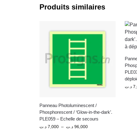
Produits similaires
Panne
Phosph
PLE03
déplo
د.ت
7
Panneau Photoluminescent /
Phosphorescent / ‘Glow-in-the-dark’.
PLE059 – Echelle de secours
د.ت
7,000
–
د.ت
96,000