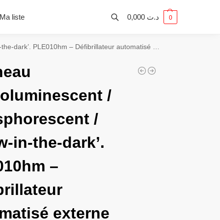
Ma liste
0,000
د.ت
0
dark’. PLE010hm – Défibrillateur automatisé externe
neau
oluminescent /
phorescent /
w-in-the-dark’.
010hm –
rillateur
matisé externe