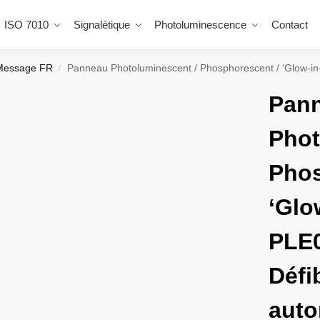
ISO 7010
Signalétique
Photoluminescence
Contact
Message FR
Panneau Photoluminescent / Phosphorescent / ‘Glow-in-the-
/
Pan
Phot
Phos
‘Glo
PLE
Défib
auto