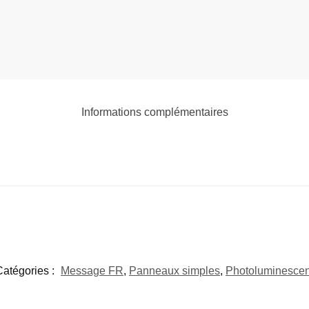
Informations complémentaires
Catégories :
Message FR
,
Panneaux simples
,
Photoluminescen