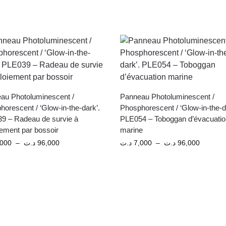
au Photoluminescent /
Panneau Photoluminescent /
orescent / ‘Glow-in-the-dark’.
Phosphorescent / ‘Glow-in-the-d
9 – Radeau de survie à
PLE054 – Toboggan d’évacuati
iement par bossoir
marine
,000
–
د.ت
96,000
د.ت
7,000
–
د.ت
96,000