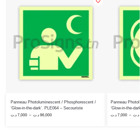
Panneau Photoluminescent / Phosphorescent /
Panneau Photol
‘Glow-in-the-dark’. PLE064 – Secouriste
‘Glow-in-the-da
د.ت
7,000
–
د.ت
96,000
د.ت
7,000
–
د.ت