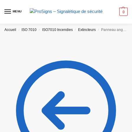
MENU
0
Accueil
ISO 7010
ISO7010 Incendies
Extincteurs
Panneau angulaire 3D. F004 – Ensemble d’équipements de lutte contre l’incendie
/
/
/
/