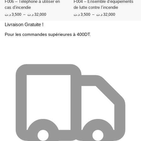
F006 – Téléphone à utiliser en
F004 – Ensemble d’équipements
cas d’incendie
de lutte contre l’incendie
د.ت
3,500
–
د.ت
32,000
د.ت
3,500
–
د.ت
32,000
Livraison Gratuite !
Pour les commandes supérieures à 400DT.