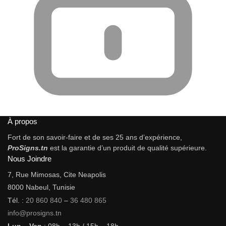
À propos
Fort de son savoir-faire et de ses 25 ans d’expérience,
ProSigns.tn
est la garantie d’un produit de qualité supérieure.
Nous Joindre
7, Rue Mimosas, Cite Neapolis
8000 Nabeul, Tunisie
Tél. :
20 860 840
–
36 480 865
info@prosigns.tn
Lun – Ven
: 08h – 13h / 15h – 18h