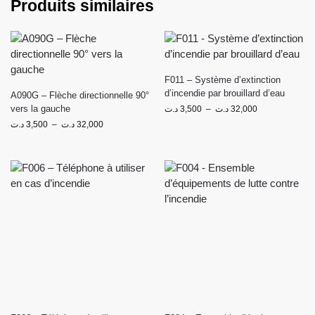
Produits similaires
F011 – Système d’extinction
d’incendie par brouillard d’eau
A090G – Flèche directionnelle 90°
vers la gauche
د.ت
3,500
–
د.ت
32,000
د.ت
3,500
–
د.ت
32,000