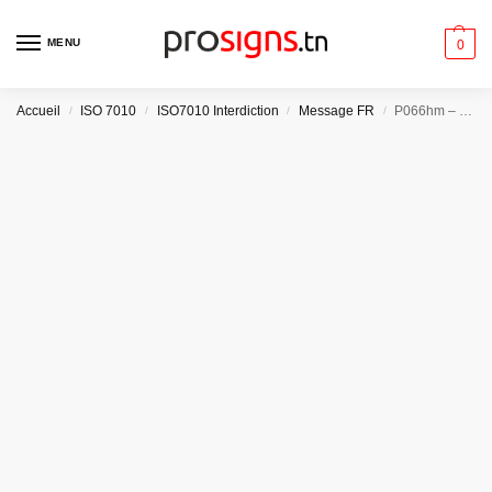
MENU
0
Accueil
ISO 7010
ISO7010 Interdiction
Message FR
P066hm – Pratique du parachute ascensionnel interdite
/
/
/
/