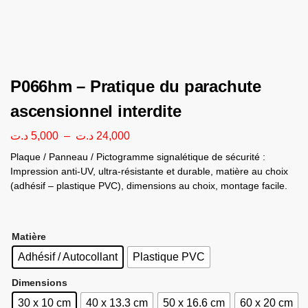
P066hm – Pratique du parachute
ascensionnel interdite
د.ت
5,000
–
د.ت
24,000
Plaque / Panneau / Pictogramme signalétique de sécurité :
Impression anti-UV, ultra-résistante et durable, matière au choix
(adhésif – plastique PVC), dimensions au choix, montage facile.
Matière
Adhésif / Autocollant
Plastique PVC
Dimensions
30 x 10 cm
40 x 13.3 cm
50 x 16.6 cm
60 x 20 cm