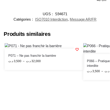
UGS :
S94671
Catégories :
ISO7010 Interdiction
,
Message AR/FR
Produits similaires
P071 – Ne pas franchir la barrière
P066 – Pratique
د.ت
3,500
–
د.ت
32,000
interdite
د.ت
3,500
–
د.ت