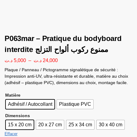
P063mar – Pratique du bodyboard
interdite ممنوع ركوب ألواح التزلج
د.ت
5,000
–
د.ت
24,000
Plaque / Panneau / Pictogramme signalétique de sécurité :
Impression anti-UV, ultra-résistante et durable, matière au choix
(adhésif – plastique PVC), dimensions au choix, montage facile.
Matière
Adhésif / Autocollant
Plastique PVC
Dimensions
15 x 20 cm
20 x 27 cm
25 x 34 cm
30 x 40 cm
Effacer