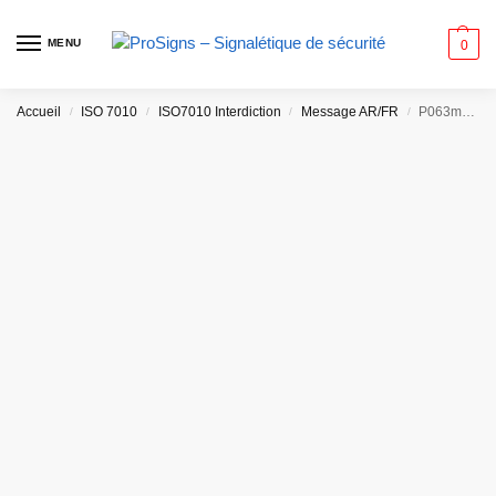
MENU
0
Accueil
ISO 7010
ISO7010 Interdiction
Message AR/FR
/
/
/
/