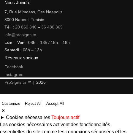
Nous Joindre
7, Rue Mimosas, Cite Neapolis
8000 Nabeul, Tunisie
Tél. :
20 860 840
–
36 480 865
info@prosigns.tn
Lun – Ven
: 08h – 13h / 15h – 18h
Samedi
: 08h – 13h
Réseaux sociaux
Facebook
Instagram
ProSigns.tn
™ | 2026
Customize
Reject All
Accept All
✖
►
Cookies nécessaires
Toujours actif
Les cookies nécessaires activent des fonctionnalités
essentielles du site comme les connexions sécurisées et les