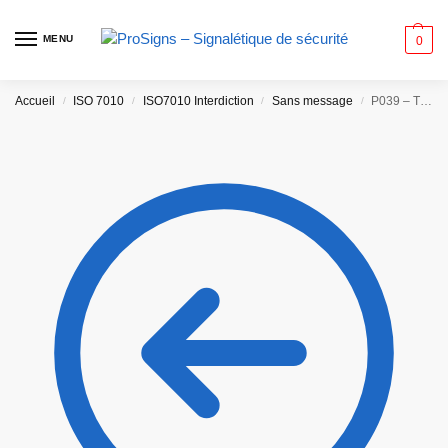
MENU
0
Accueil
ISO 7010
ISO7010 Interdiction
Sans message
P039 – Travaux à chaud interdits
/
/
/
/