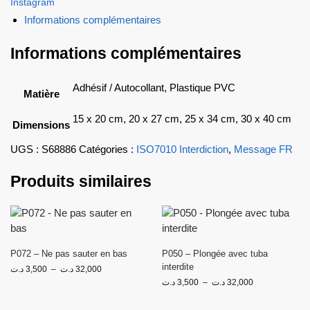
Instagram
Informations complémentaires
Informations complémentaires
Adhésif / Autocollant, Plastique PVC
Matière
15 x 20 cm, 20 x 27 cm, 25 x 34 cm, 30 x 40 cm
Dimensions
UGS :
S68886
Catégories :
ISO7010 Interdiction
,
Message FR
Produits similaires
P072 – Ne pas sauter en bas
P050 – Plongée avec tuba
interdite
د.ت
3,500
–
د.ت
32,000
د.ت
3,500
–
د.ت
32,000