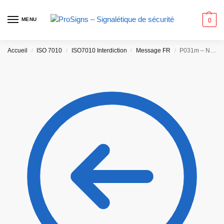
MENU
0
Accueil
ISO 7010
ISO7010 Interdiction
Message FR
P031m – Ne pas modifier la position de l’interrupteur
/
/
/
/