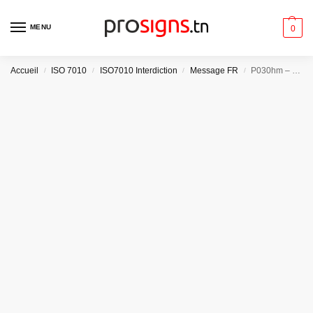
MENU
0
Accueil
ISO 7010
ISO7010 Interdiction
Message FR
P030hm – Ne pas faire de nœuds avec la corde
/
/
/
/