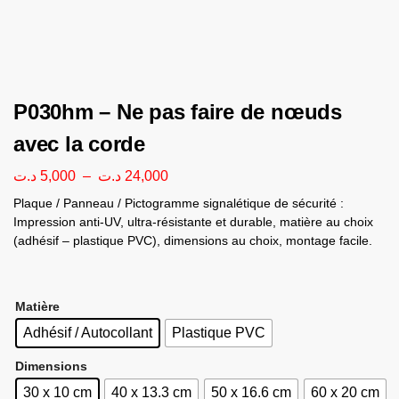
P030hm – Ne pas faire de nœuds
avec la corde
د.ت
5,000
–
د.ت
24,000
Plaque / Panneau / Pictogramme signalétique de sécurité :
Impression anti-UV, ultra-résistante et durable, matière au choix
(adhésif – plastique PVC), dimensions au choix, montage facile.
Matière
Adhésif / Autocollant
Plastique PVC
Dimensions
30 x 10 cm
40 x 13.3 cm
50 x 16.6 cm
60 x 20 cm