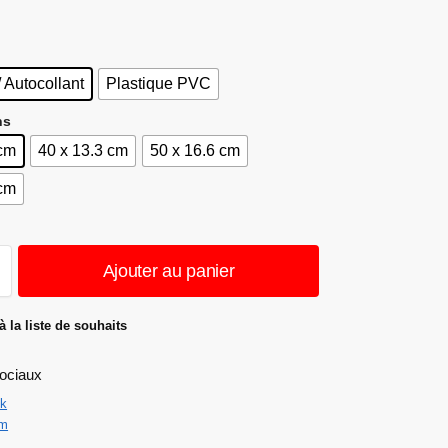
/ Autocollant
Plastique PVC
ns
 cm
40 x 13.3 cm
50 x 16.6 cm
 cm
Ajouter au panier
à la liste de souhaits
ociaux
k
am