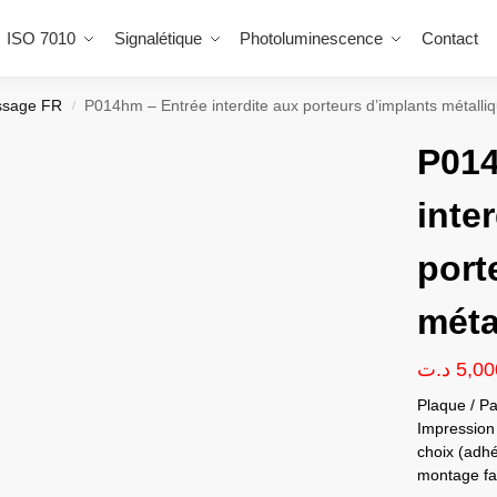
ISO 7010
Signalétique
Photoluminescence
Contact
sage FR
P014hm – Entrée interdite aux porteurs d’implants métalli
/
P014
inte
port
méta
د.ت
5,00
Plaque / Pa
Impression 
choix (adhé
montage fac