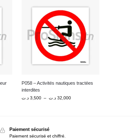
teur
P058 – Activités nautiques tractées
interdites
د.ت
3,500
–
د.ت
32,000
Paiement sécurisé
Paiement sécurisé et chiffré.