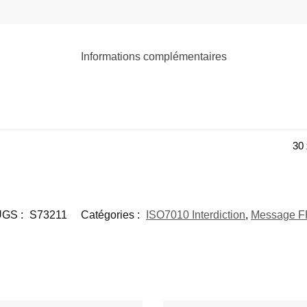
Informations complémentaires
30 
UGS :
S73211
Catégories :
ISO7010 Interdiction
,
Message F