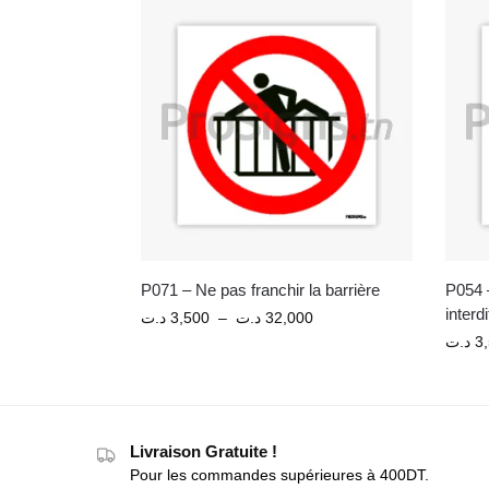
P071 – Ne pas franchir la barrière
P054 –
interdi
د.ت
3,500
–
د.ت
32,000
د.ت
3
Livraison Gratuite !
Pour les commandes supérieures à 400DT.