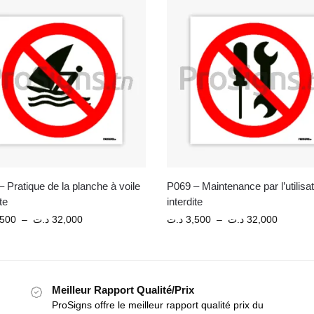
 Pratique de la planche à voile
P069 – Maintenance par l’utilisa
te
interdite
,500
–
د.ت
32,000
د.ت
3,500
–
د.ت
32,000
Meilleur Rapport Qualité/Prix
ProSigns offre le meilleur rapport qualité prix du