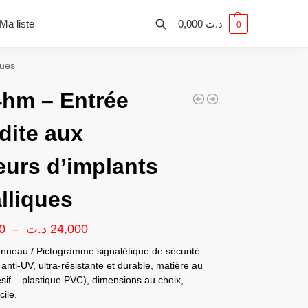
Ma liste
0,000
د.ت
0
ques
hm – Entrée
rdite aux
eurs d’implants
lliques
0
–
د.ت
24,000
nneau / Pictogramme signalétique de sécurité :
anti-UV, ultra-résistante et durable, matière au
sif – plastique PVC), dimensions au choix,
ile.