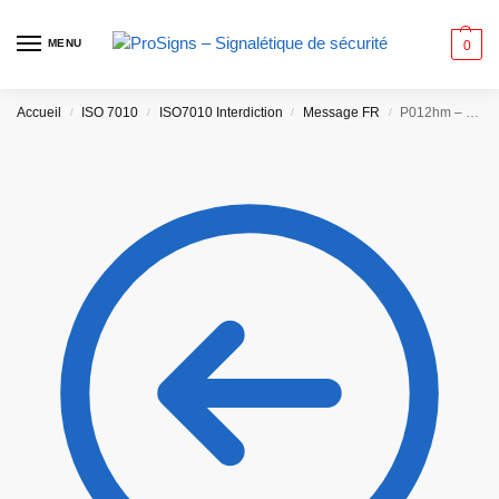
MENU
0
Accueil
ISO 7010
ISO7010 Interdiction
Message FR
P012hm – Charge lourde interdite
/
/
/
/