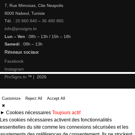
7, Rue Mimosas, Cite Neapolis
8000 Nabeul, Tunisie
Tél. :
20 860 840
–
36 480 865
info@prosigns.tn
Lun – Ven
: 08h – 13h / 15h – 18h
Samedi
: 08h – 13h
Réseaux sociaux
Facebook
Instagram
ProSigns.tn
™ | 2026
Customize
Reject All
Accept All
✖
►
Cookies nécessaires
Toujours actif
Les cookies nécessaires activent des fonctionnalités
essentielles du site comme les connexions sécurisées et les
ajustements des préférences de consentement. Ils ne stockent