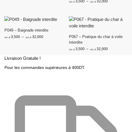
د.ت
3,500
–
د.ت
32,000
P049 – Baignade interdite
P067 – Pratique du char à voile
د.ت
3,500
–
د.ت
32,000
interdite
د.ت
3,500
–
د.ت
32,000
Livraison Gratuite !
Pour les commandes supérieures à 400DT.