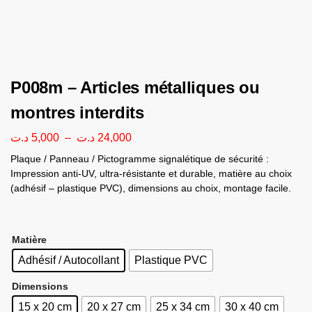
P008m – Articles métalliques ou
montres interdits
د.ت
5,000
–
د.ت
24,000
Plaque / Panneau / Pictogramme signalétique de sécurité :
Impression anti-UV, ultra-résistante et durable, matière au choix
(adhésif – plastique PVC), dimensions au choix, montage facile.
Matière
Adhésif / Autocollant
Plastique PVC
Dimensions
15 x 20 cm
20 x 27 cm
25 x 34 cm
30 x 40 cm