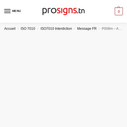
MENU
0
Accueil
ISO 7010
ISO7010 Interdiction
Message FR
P008m – Articles métalliques ou montres interdits
/
/
/
/