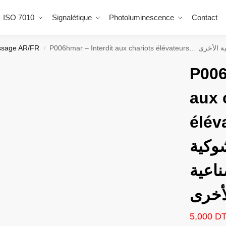
ISO 7010
Signalétique
Photoluminescence
Contact
sage AR/FR
P006hmar – Inter
/
P006
aux 
élévat
وكية
ناعية
أخرى
5,000
D