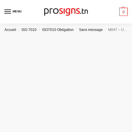
MENU
0
Accueil
ISO 7010
ISO7010 Obligation
Sans message
M047 – Utiliser l’appareil respiratoire autonome
/
/
/
/