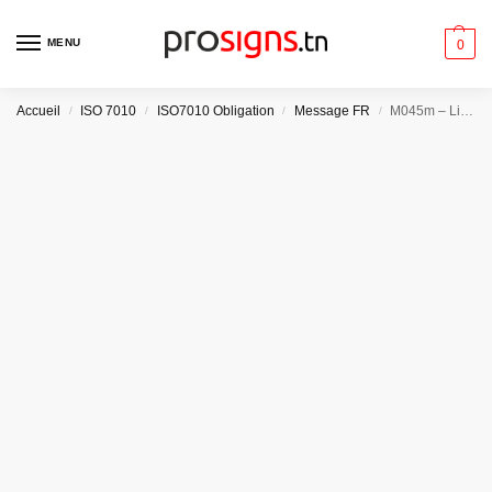
MENU
0
Accueil
ISO 7010
ISO7010 Obligation
Message FR
M045m – Libérer les saisines de l’embarcation de sauvetage dans l’ordre de lancement
/
/
/
/