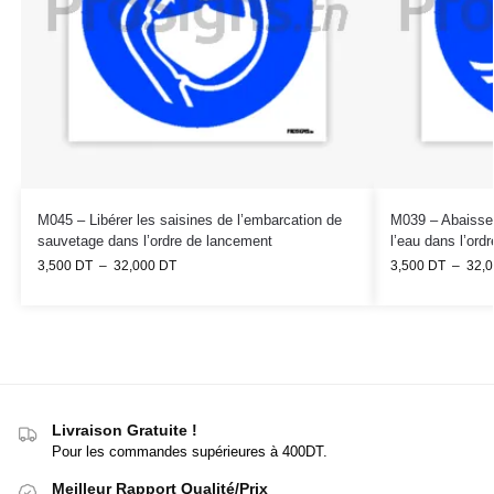
M045 – Libérer les saisines de l’embarcation de
M039 – Abaisser
sauvetage dans l’ordre de lancement
l’eau dans l’ord
3,500
DT
–
32,000
DT
3,500
DT
–
32,
Livraison Gratuite !
Pour les commandes supérieures à 400DT.
Meilleur Rapport Qualité/Prix