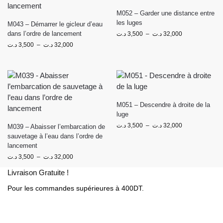
M052 – Garder une distance entre
les luges
M043 – Démarrer le gicleur d’eau
dans l’ordre de lancement
د.ت
3,500
–
د.ت
32,000
د.ت
3,500
–
د.ت
32,000
M051 – Descendre à droite de la
luge
د.ت
3,500
–
د.ت
32,000
M039 – Abaisser l’embarcation de
sauvetage à l’eau dans l’ordre de
lancement
د.ت
3,500
–
د.ت
32,000
Livraison Gratuite !
Pour les commandes supérieures à 400DT.