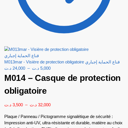
M013mar - Visière de protection obligatoire قناع الحماية إجباري
د.ت
24,000
–
د.ت
5,000
M014 – Casque de protection
obligatoire
د.ت
3,500
–
د.ت
32,000
Plaque / Panneau / Pictogramme signalétique de sécurité :
Impression anti-UV, ultra-résistante et durable, matière au choix