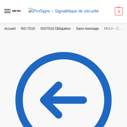
MENU
0
Accueil
ISO 7010
ISO7010 Obligation
Sans message
M014 – Casque de protection obligatoire
/
/
/
/