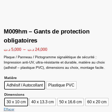
M009hm – Gants de protection
obligatoires
د.ت
5,000
–
د.ت
24,000
Plaque / Panneau / Pictogramme signalétique de sécurité :
Impression anti-UV, ultra-résistante et durable, matière au choix
(adhésif – plastique PVC), dimensions au choix, montage facile.
Matière
Adhésif / Autocollant
Plastique PVC
Dimensions
30 x 10 cm
40 x 13.3 cm
50 x 16.6 cm
60 x 20 cm
Effacer