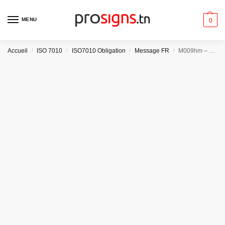
MENU
0
Accueil
ISO 7010
ISO7010 Obligation
Message FR
M009hm – Gants de protection obligatoires
/
/
/
/