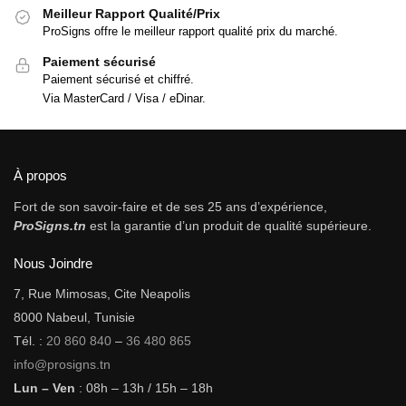
Meilleur Rapport Qualité/Prix
ProSigns offre le meilleur rapport qualité prix du marché.
Paiement sécurisé
Paiement sécurisé et chiffré.
Via MasterCard / Visa / eDinar.
À propos
Fort de son savoir-faire et de ses 25 ans d’expérience,
ProSigns.tn
est la garantie d’un produit de qualité supérieure.
Nous Joindre
7, Rue Mimosas, Cite Neapolis
8000 Nabeul, Tunisie
Tél. :
20 860 840
–
36 480 865
info@prosigns.tn
Lun – Ven
: 08h – 13h / 15h – 18h