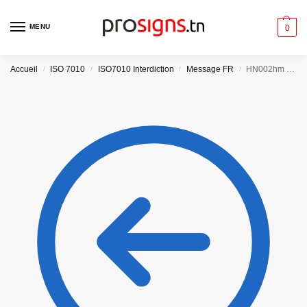
MENU
0
Accueil
ISO 7010
ISO7010 Interdiction
Message FR
HN002hm – Interdiction de fumer et de vapoter
/
/
/
/