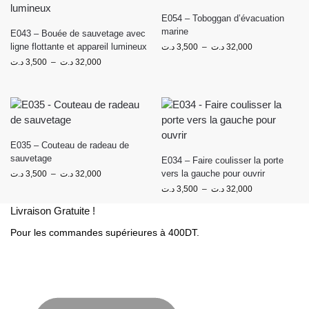
E054 – Toboggan d’évacuation
marine
E043 – Bouée de sauvetage avec
ligne flottante et appareil lumineux
د.ت
3,500
–
د.ت
32,000
د.ت
3,500
–
د.ت
32,000
E035 – Couteau de radeau de
sauvetage
E034 – Faire coulisser la porte
vers la gauche pour ouvrir
د.ت
3,500
–
د.ت
32,000
د.ت
3,500
–
د.ت
32,000
Livraison Gratuite !
Pour les commandes supérieures à 400DT.