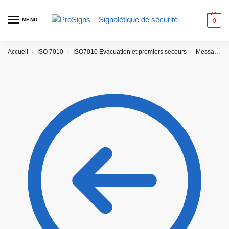
MENU
0
Accueil
ISO 7010
ISO7010 Evacuation et premiers secours
Message FR
/
/
/