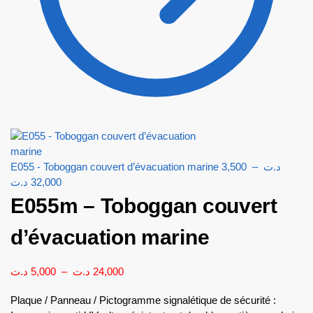
E055 - Toboggan couvert d’évacuation marine
3,500
–
د.ت
د.ت
32,000
E055m – Toboggan couvert
d’évacuation marine
د.ت
5,000
–
د.ت
24,000
Plaque / Panneau / Pictogramme signalétique de sécurité :